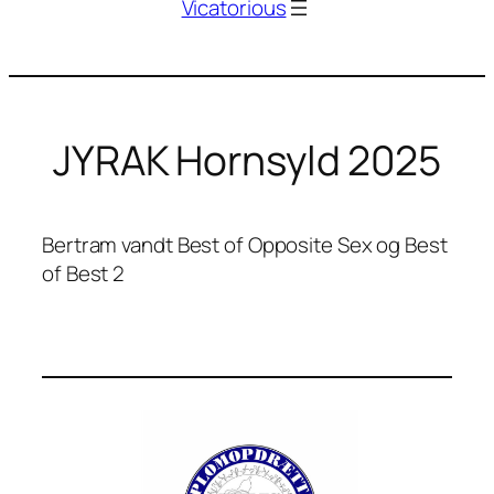
Vicatorious
JYRAK Hornsyld 2025
Bertram vandt Best of Opposite Sex og Best
of Best 2