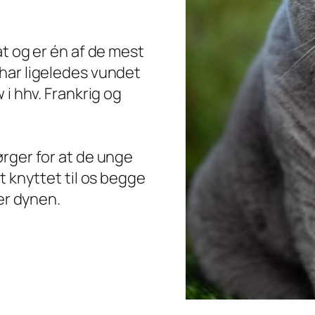
at og er én af de mest
har ligeledes vundet
 i hhv. Frankrig og
rger for at de unge
t knyttet til os begge
der dynen.