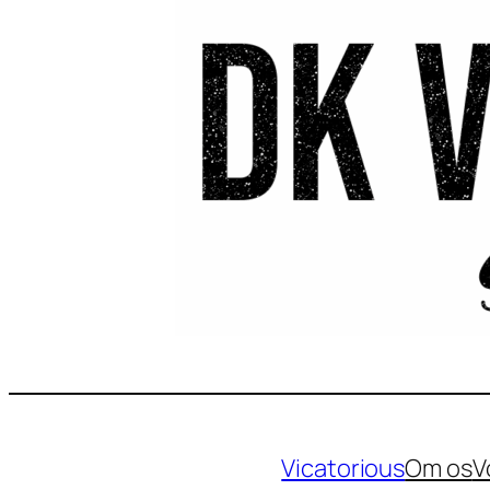
Vicatorious
Om os
V