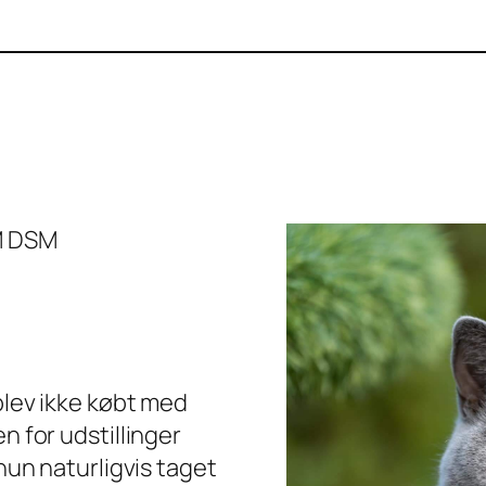
VM DSM
 blev ikke købt med
n for udstillinger
 hun naturligvis taget