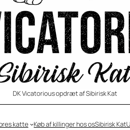
DK Vicatorious opdræt af Sibirisk Kat
ores katte
Køb af killinger hos os
Sibirisk Kat
U