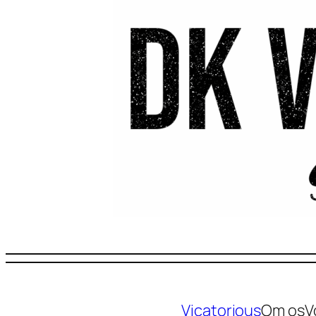
Vicatorious
Om os
V