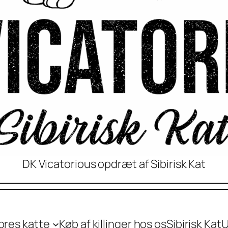
DK Vicatorious opdræt af Sibirisk Kat
ores katte
Køb af killinger hos os
Sibirisk Kat
U